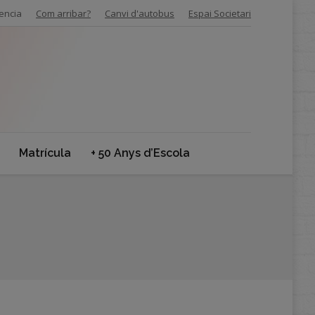
encia
Com arribar?
Canvi d'autobus
Espai Societari
Matrícula
+ 50 Anys d’Escola