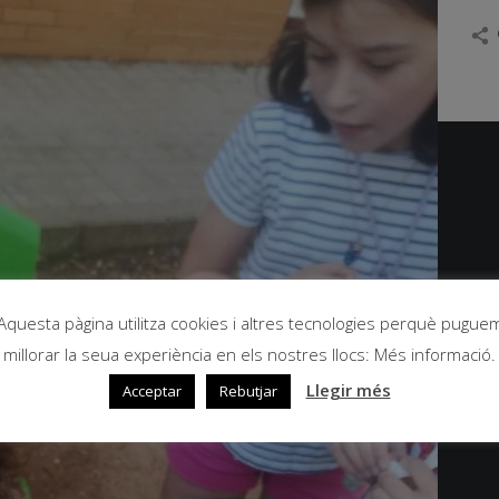
Aquesta pàgina utilitza cookies i altres tecnologies perquè pugue
millorar la seua experiència en els nostres llocs: Més informació.
Llegir més
Acceptar
Rebutjar