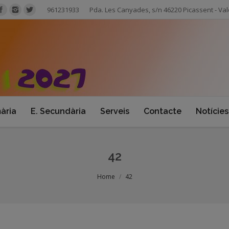
961231933
Pda. Les Canyades, s/n 46220 Picassent - Val
mària
E. Secundària
Serveis
Contacte
Notícies
42
Home
42