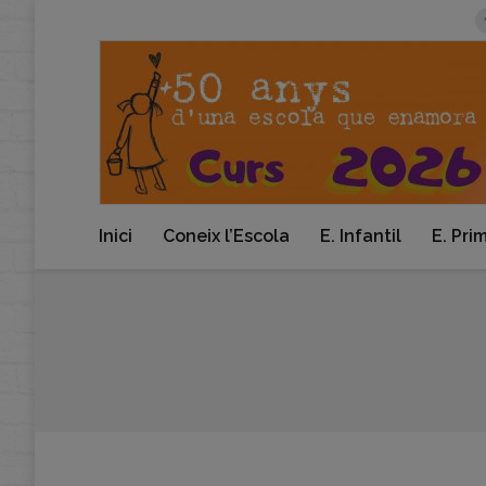
Inici
Coneix l’Escola
E. Infantil
E. Pri
You are here: