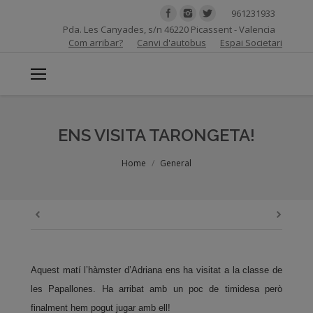
961231933
Pda. Les Canyades, s/n 46220 Picassent - Valencia
Com arribar?
Canvi d'autobus
Espai Societari
ENS VISITA TARONGETA!
You are here:
Home
General
Aquest matí l’hàmster d’Adriana ens ha visitat a la classe de
les Papallones. Ha arribat amb un poc de timidesa però
finalment hem pogut jugar amb ell!