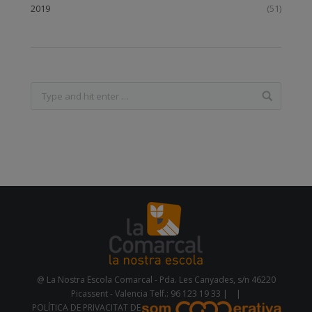
2019
(51)
@ La Nostra Escola Comarcal - Pda. Les Canyades, s/n 46220
Picassent - Valencia Telf.: 96 123 19 33 |
|
POLÍTICA DE PRIVACITAT DE