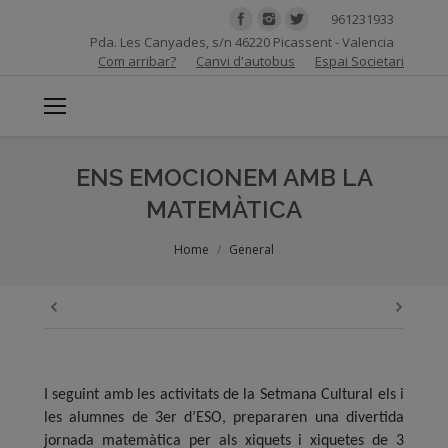
961231933
Pda. Les Canyades, s/n 46220 Picassent - Valencia
Com arribar?
Canvi d'autobus
Espai Societari
ENS EMOCIONEM AMB LA
MATEMÀTICA
You are here:
Home
General
I seguint amb les activitats de la Setmana Cultural els i
les alumnes de 3er d’ESO, prepararen una divertida
jornada matemàtica per als xiquets i xiquetes de 3