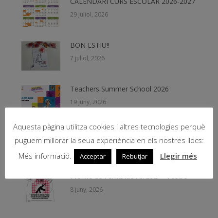
CALENDARI CURS ESCOLAR 2026-2027
29 juliol, 2026
BON ESTIU!!
7 juliol, 2026
Teachers Summer School 2026
19 juny, 2026
Aquesta pàgina utilitza cookies i altres tecnologies perquè
Beques NESE 2026
puguem millorar la seua experiència en els nostres llocs:
11 juny, 2026
Més informació.
Llegir més
Acceptar
Rebutjar
PICNIC de Fernando Arrabal – Teatre
8 juny, 2026