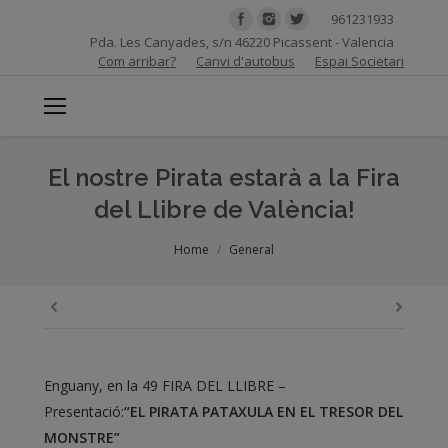
961231933
Pda. Les Canyades, s/n 46220 Picassent - Valencia
Com arribar?
Canvi d'autobus
Espai Societari
El nostre Pirata estarà a la Fira
del Llibre de València!
You are here:
Home
General
Enguany, en la 49 FIRA DEL LLIBRE –
Presentació:
“EL PIRATA PATAXULA EN EL TRESOR DEL
MONSTRE”