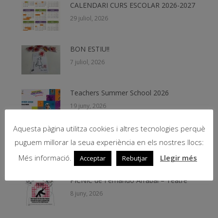
CALENDARI CURS ESCOLAR 2026-2027
29 juliol, 2026
BON ESTIU!!
7 juliol, 2026
Teachers Summer School 2026
19 juny, 2026
Aquesta pàgina utilitza cookies i altres tecnologies perquè
Beques NESE 2026
puguem millorar la seua experiència en els nostres llocs:
11 juny, 2026
Més informació.
Llegir més
Acceptar
Rebutjar
PICNIC de Fernando Arrabal – Teatre
8 juny, 2026