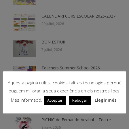
CALENDARI CURS ESCOLAR 2026-2027
29 juliol, 2026
BON ESTIU!!
7 juliol, 2026
Teachers Summer School 2026
19 juny, 2026
Aquesta pàgina utilitza cookies i altres tecnologies perquè
puguem millorar la seua experiència en els nostres llocs:
Beques NESE 2026
Més informació.
Llegir més
Acceptar
Rebutjar
11 juny, 2026
PICNIC de Fernando Arrabal – Teatre
8 juny, 2026