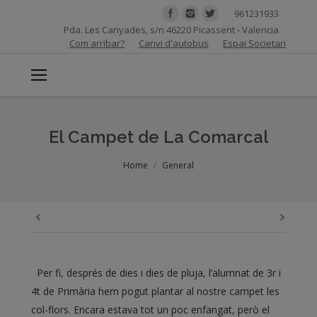
961231933
Pda. Les Canyades, s/n 46220 Picassent - Valencia
Com arribar?
Canvi d'autobus
Espai Societari
El Campet de La Comarcal
You are here:
Home
General
Per fi, després de dies i dies de pluja, l’alumnat de 3r i
4t de Primària hem pogut plantar al nostre campet les
col-flors. Encara estava tot un poc enfangat, però el