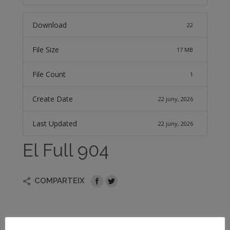
Download
22
File Size
17 MB
File Count
1
Create Date
22 juny, 2026
Last Updated
22 juny, 2026
El Full 904
COMPARTEIX
Novetats