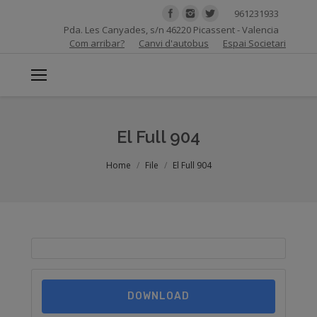
961231933
Pda. Les Canyades, s/n 46220 Picassent - Valencia
Com arribar?
Canvi d'autobus
Espai Societari
El Full 904
You are here:
Home
File
El Full 904
DOWNLOAD