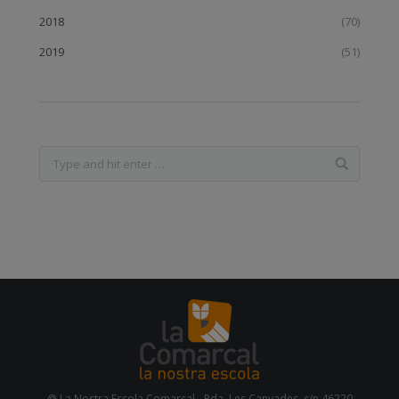
2018
(70)
2019
(51)
@ La Nostra Escola Comarcal - Pda. Les Canyades, s/n 46220