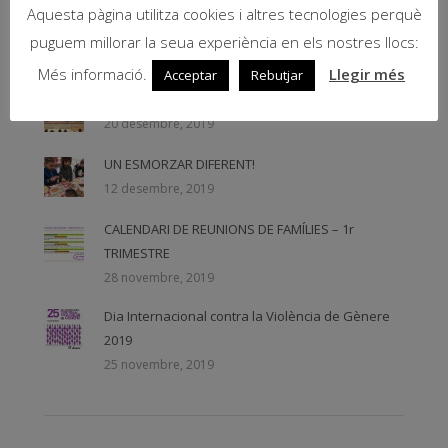
Aquesta pàgina utilitza cookies i altres tecnologies perquè
Felicitació i nadala de 1r d’ESO
puguem millorar la seua experiència en els nostres llocs:
20 desembre, 2019
Més informació.
Llegir més
Acceptar
Rebutjar
Ens acomiadem cantant!!!
20 desembre, 2019
UN ESMORZAR DIFERENT!
12 desembre, 2019
CALENDARI DE REUNIONS DE FAMÍLIES – 1r
TRIMESTRE
28 novembre, 2019
Dia Internacional contra la Violència de Gènere
2019
25 novembre, 2019