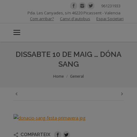
961231933
Pda. Les Canyades, s/n 46220 Picassent - Valencia
Com arribar?
Canvi d'autobus
Espai Societari
DISSABTE 10 DE MAIG … DÓNA
SANG
You are here:
Home
General
COMPARTEIX