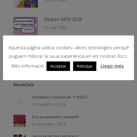
Beques NESE 2026
11 juny, 2026
PICNIC de Fernando Arrabal – Teatre
Aquesta pàgina utilitza cookies i altres tecnologies perquè
8 juny, 2026
puguem millorar la seua experiència en els nostres llocs:
Més informació.
Llegir més
Acceptar
Rebutjar
Novetats
Felicitació i nadala de 1r d’ESO
20 desembre, 2019
Ens acomiadem cantant!!!
20 desembre, 2019
UN ESMORZAR DIFERENT!