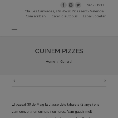
961231933
Pda. Les Canyades, s/n 46220 Picassent - Valencia
Com arribar?
Canvi d'autobus
Espai Societari
CUINEM PIZZES
You are here:
Home
General
El passat 30 de Maig la classe dels tabalets (2 anys) ens
vam convertir en cuiners i cuineres. Vam gaudir molt