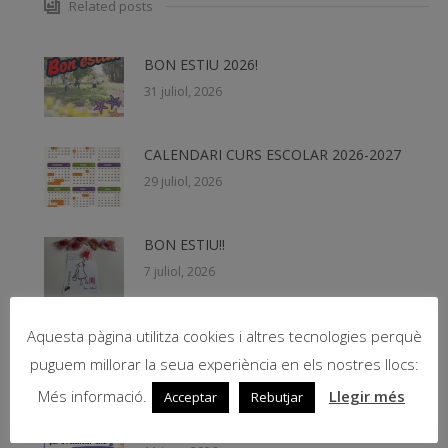
Related posts
BON ESTIU 2026!
31 juliol, 2026
CALENDARI CURS ESCOLAR 2026-2027
29 juliol, 2026
BON ESTIU!!
7 juliol, 2026
Teachers Summer School 2026
Aquesta pàgina utilitza cookies i altres tecnologies perquè
19 juny, 2026
puguem millorar la seua experiència en els nostres llocs:
Més informació.
Llegir més
Acceptar
Rebutjar
Beques NESE 2026