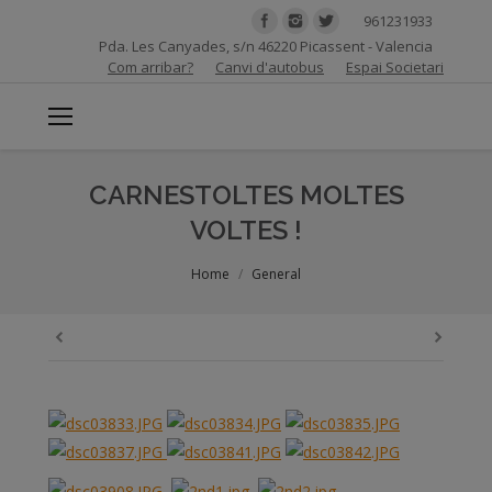
961231933
Pda. Les Canyades, s/n 46220 Picassent - Valencia
Com arribar?
Canvi d'autobus
Espai Societari
CARNESTOLTES MOLTES
VOLTES !
You are here:
Home
General