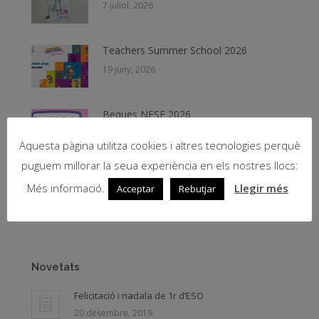
7 juliol, 2026
Teachers Summer School 2026
19 juny, 2026
Beques NESE 2026
11 juny, 2026
Aquesta pàgina utilitza cookies i altres tecnologies perquè
puguem millorar la seua experiència en els nostres llocs:
PICNIC de Fernando Arrabal – Teatre
Més informació.
Llegir més
Acceptar
Rebutjar
8 juny, 2026
Novetats
Felicitació i nadala de 1r d’ESO
20 desembre, 2019