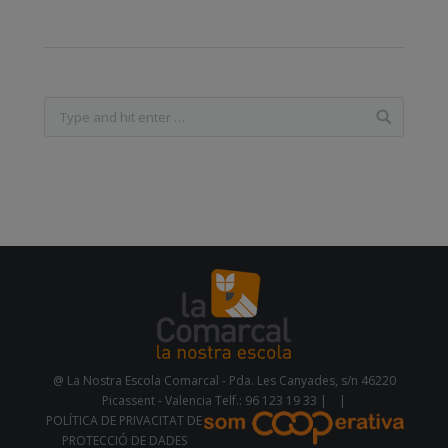
@ La Nostra Escola Comarcal - Pda. Les Canyades, s/n 46220
Picassent - Valencia Telf.: 96 123 19 33 |
|
POLÍTICA DE PRIVACITAT DE
PROTECCIÓ DE DADES