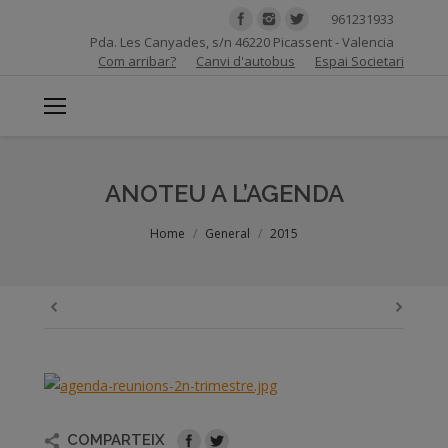
961231933
Pda. Les Canyades, s/n 46220 Picassent - Valencia
Com arribar?
Canvi d'autobus
Espai Societari
ANOTEU A L’AGENDA
You are here:
Home
General
2015
COMPARTEIX