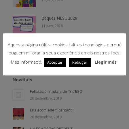
Beques NESE 2026
11 juny, 2026
PICNIC de Fernando Arrabal – Teatre
Aquesta pàgina utilitza cookies i altres tecnologies perquè
8 juny, 2026
puguem millorar la seua experiència en els nostres llocs:
Més informació.
Llegir més
Acceptar
Rebutjar
Novetats
Felicitació i nadala de 1r d’ESO
20 desembre, 2019
Ens acomiadem cantant!!!
20 desembre, 2019
UN ESMORZAR DIFERENT!