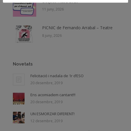
Beques NESE 2026
11 juny, 2026
PICNIC de Fernando Arrabal – Teatre
8 juny, 2026
Novetats
Felicitació i nadala de 1r d’ESO
20 desembre, 2019
Ens acomiadem cantant!!!
20 desembre, 2019
UN ESMORZAR DIFERENT!
12 desembre, 2019