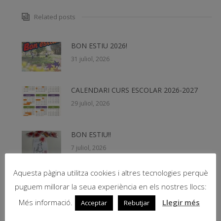
Related posts
BON ESTIU 2026!
31 juliol, 2026
CALENDARI CURS ESCOLAR 2026-2027
29 juliol, 2026
BON ESTIU!!
7 juliol, 2026
Aquesta pàgina utilitza cookies i altres tecnologies perquè
Teachers Summer School 2026
puguem millorar la seua experiència en els nostres llocs:
19 juny, 2026
Més informació.
Llegir més
Acceptar
Rebutjar