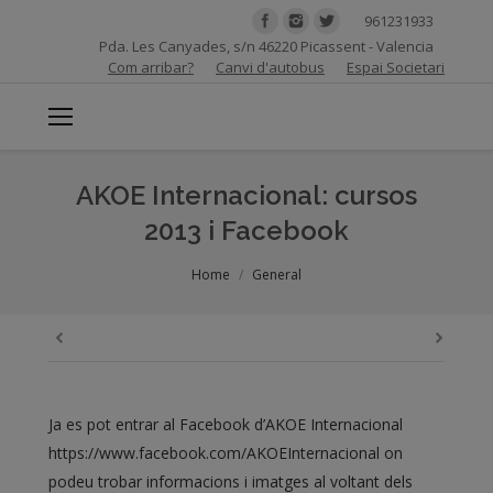
961231933
Pda. Les Canyades, s/n 46220 Picassent - Valencia
Com arribar?
Canvi d'autobus
Espai Societari
AKOE Internacional: cursos
2013 i Facebook
You are here:
Home
General
Ja es pot entrar al Facebook d’AKOE Internacional
https://www.facebook.com/AKOEInternacional on
podeu trobar informacions i imatges al voltant dels