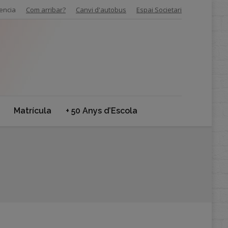
encia
Com arribar?
Canvi d'autobus
Espai Societari
Matrícula
+ 50 Anys d’Escola