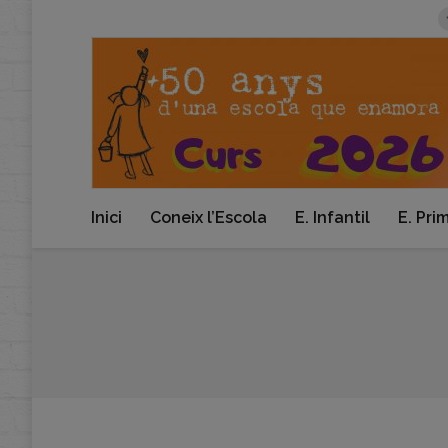
Inici
Coneix l’Escola
E. Infantil
E. Pri
You are here: