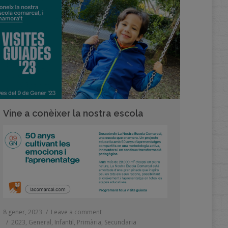
Vine a conèixer la nostra escola
8 gener, 2023
Leave a comment
2023
,
General
,
Infantil
,
Primària
,
Secundaria