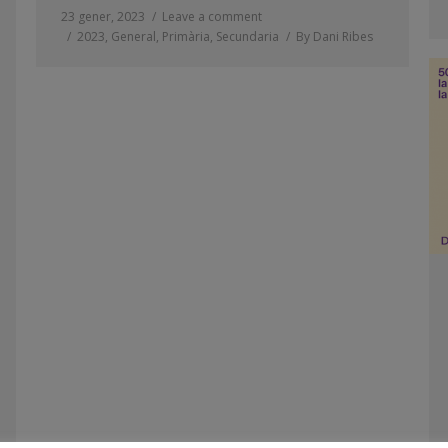
23 gener, 2023
Leave a comment
2023
,
General
,
Primària
,
Secundaria
By
Dani Ribes