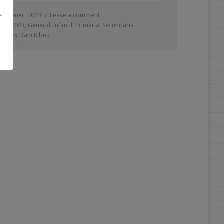
3 gener, 2023
Leave a comment
m
2023
,
General
,
Infantil
,
Primària
,
Secundaria
By
Dani Ribes