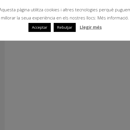
Aquesta pàgina utilitza cookies i altres tecnologies perquè pugue
millorar la seua experiència en els nostres llocs: Més informació.
Llegir més
Acceptar
Rebutjar